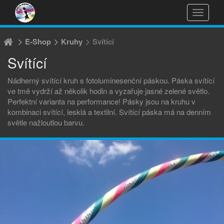
Přepnou
navigac
Přeskočit
na
E-Shop
Kruhy
Svítící
obsah
Svítící
Nádherný svítící kruh s fotoluminesenční páskou. Páska svítící
ve tmě vydrží až několik hodin a vyzařuje jasné zelené světlo.
Perfektní varianta na performance! Pásky jsou na kruhu v
kombinaci svítící, lesklá a textilní. Svítící páska má na denním
světle nažloutlou barvu.