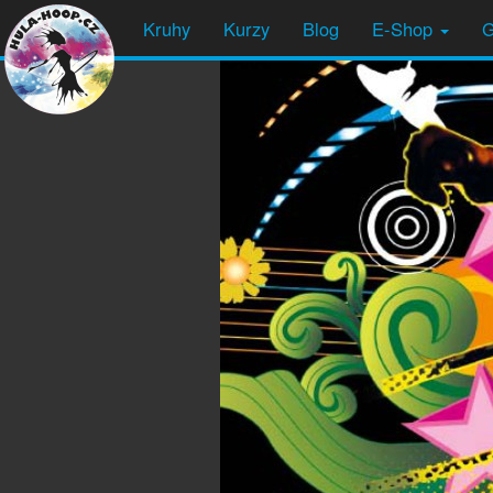
Kruhy
Kurzy
Blog
E-Shop
G
Přeskočit
na
obsah