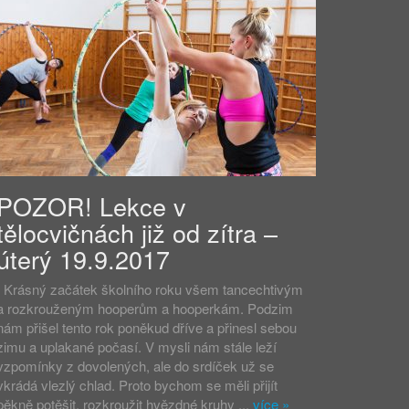
POZOR! Lekce v
tělocvičnách již od zítra –
úterý 19.9.2017
Krásný začátek školního roku všem tancechtivým
a rozkrouženým hooperům a hooperkám. Podzim
nám přišel tento rok poněkud dříve a přinesl sebou
zimu a uplakané počasí. V mysli nám stále leží
vzpomínky z dovolených, ale do srdíček už se
vkrádá vlezlý chlad. Proto bychom se měli přijít
pěkně potěšit, rozkroužit hvězdné kruhy ...
více
»