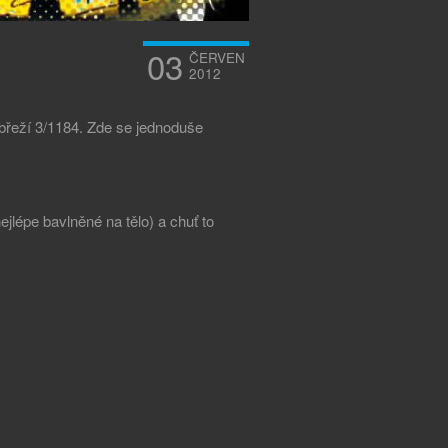
03
ČERVEN
2012
ábřeží 3/1184. Zde se jednoduše
nejlépe bavlněné na tělo) a chuť to