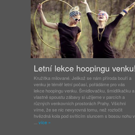
Letní lekce hoopingu venku
Kružítka milované. Jelikož se nám příroda bouří a
venku je téměř letní počasí, pořádáme pro vás
lekce hoopingu venku. Šmidlovačku, šmidlíkačku a
vlastně spoustu zábavy si užijeme v parcích a
různých venkovních prostorách Prahy. Všichni
víme, že se nic nevyrovná tomu, než roztočit
hvězdná kola pod svítícím sluncem s bosou nohu v
...
více
»