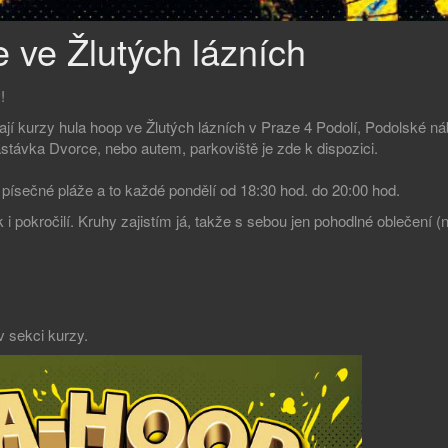
 ve Žlutých lázních
!
jí kurzy hula hoop ve Žlutých lázních v Praze 4 Podolí, Podolské n
astávka Dvorce, nebo autem, parkoviště je zde k dispozici.
u písečné pláže a to každé pondělí od 18:30 hod. do 20:00 hod.
ak i pokročilí. Kruhy zajistím já, takže s sebou jen pohodlné oblečení (
v sekci kurzy.