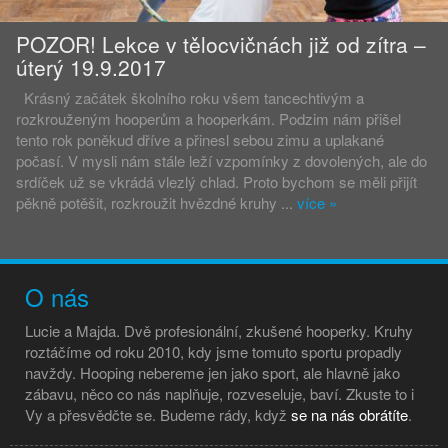
POZOR! Lekce v tělocvičnách již od zítra –
úterý 19.9.2017
Krásný začátek školního roku všem tancechtivým a
rozkrouženým hooperům a hooperkám. Podzim nám přišel
tento rok poněkud dříve a přinesl sebou zimu a uplakané
počasí. V mysli nám stále leží vzpomínky z dovolených, ale do
srdíček už se vkrádá vlezlý chlad. Proto bychom se měli přijít
pěkně potěšit, rozkroužit hvězdné kruhy ...
více
»
O nás
Lucie a Majda. Dvě profesionální, zkušené hooperky. Kruhy
roztáčíme od roku 2010, kdy jsme tomuto sportu propadly
navždy. Hooping nebereme jen jako sport, ale hlavně jako
zábavu, něco co nás naplňuje, rozveseluje, baví. Zkuste to i
Vy a přesvědčte se. Budeme rády, když
se na nás obrátíte
.